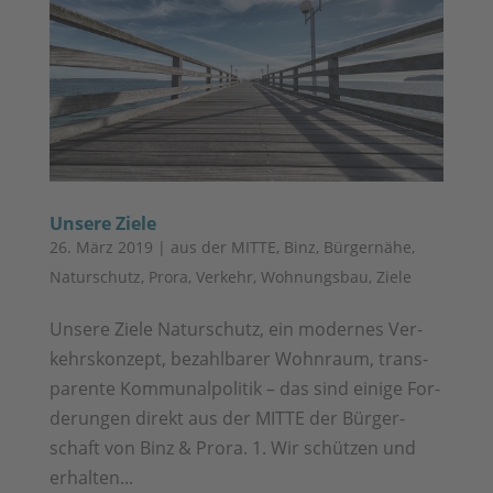
Unsere Ziele
26. März 2019
|
aus der MITTE
,
Binz
,
Bürgernähe
,
Naturschutz
,
Prora
,
Verkehr
,
Wohnungsbau
,
Ziele
Unse­re Ziele Natur­schutz, ein moder­nes Ver­
kehrs­kon­zept, bezahl­ba­rer Wohn­raum, trans­
pa­ren­te Kom­mu­nal­po­li­tik – das sind eini­ge For­
de­run­gen direkt aus der MITTE der Bür­ger­
schaft von Binz & Prora. 1. Wir schüt­zen und
erhal­ten...