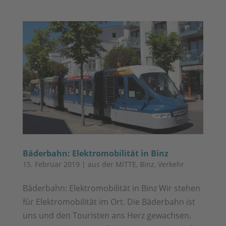
Bäderbahn: Elektromobilität in Binz
15. Februar 2019
|
aus der MITTE
,
Binz
,
Verkehr
Bäder­bahn: Elek­tro­mo­bi­li­tät in Binz Wir ste­hen
für Elek­tro­mo­bi­li­tät im Ort. Die Bäder­bahn ist
uns und den Tou­ris­ten ans Herz gewach­sen.