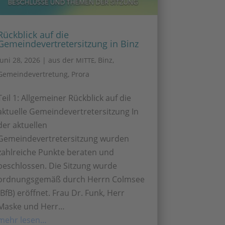
Rückblick auf die
Gemeindevertretersitzung in Binz
Juni 28, 2026
|
aus der
,
Binz
,
MITTE
Gemeindevertretung
,
Prora
Teil 1: Allgemeiner Rückblick auf die
aktuelle Gemeindevertretersitzung In
der aktuellen
Gemeindevertretersitzung wurden
zahlreiche Punkte beraten und
beschlossen. Die Sitzung wurde
ordnungsgemäß durch Herrn Colmsee
(BfB) eröffnet. Frau Dr. Funk, Herr
Maske und Herr…
mehr lesen…