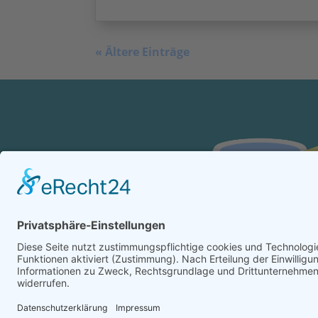
« Ältere Einträge
Impres­sum
|
Daten­schutz­er­klä­rung