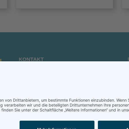
KONTAKT
Verein von aus der MITTE e.V.
Schreiben Sie uns:
redaktion@ausdermitte-binz.de
©2026 aus der MITTE - All