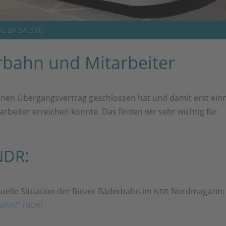
3.0)
CC
BY-SA
erbahn und Mitarbeiter
a einen Übergangsvertrag geschlossen hat und damit erst ein
arbeiter erreichen konnte. Das finden wir sehr wichtig für
:
NDR
tuelle Situation der Binzer Bäderbahn im
Nordmagazin:
NDR
ahn?“ (
)
NDR