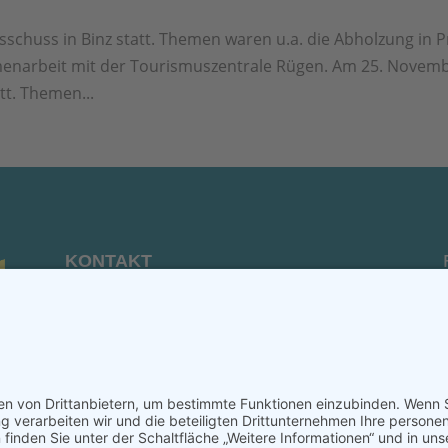
schuss in Binz statt. The­men waren u.a. die Abhol­zung in P
en­ar­beit mit der Tou­ris­mus­zen­tra­le Rügen. Am 25. Novem­
t. The­men...
KONTAKT
Verein von aus der MITTE e.V.
Schreiben Sie uns:
redaktion@ausdermitte-binz.de