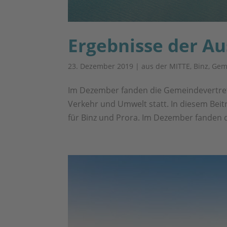
Ergebnisse der A
23. Dezember 2019
|
aus der MITTE
,
Binz
,
Gem
Im Dezem­ber fan­den die Gemein­de­ver­tre­
Ver­kehr und Umwelt statt. In die­sem Bei­t
für Binz und Pro­ra. Im Dezem­ber fan­den d