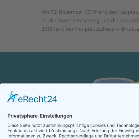
Am 25. Novem­ber 2019 fand der Haupt­aus­
ra, die Haus­halts­sat­zung und die Zusam­m
2019 fand der Haupt­aus­schuss in Binz stat