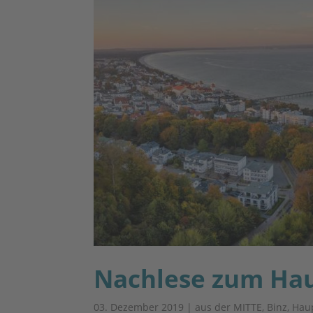
Nachlese zum Ha
03. Dezember 2019
|
aus der MITTE
,
Binz
,
Hau