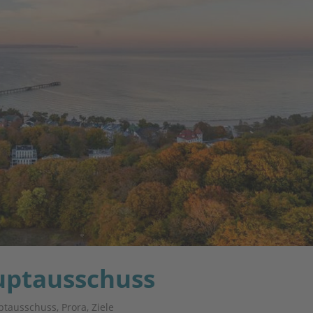
uptausschuss
ptausschuss
,
Prora
,
Ziele