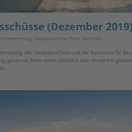
usschüsse (Dezember 2019
eindevertretung
,
Hauptausschuss
,
Prora
,
Tourismus
ter­sit­zung, der Haupt­aus­schuss und der Aus­schuss für Bau
rag geben wir Ihnen einen Über­blick über ein­zel­ne Ergeb­nis­
ie...