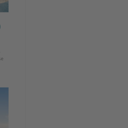
)
,
se