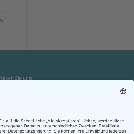
ro­
ber
Folgen Sie uns: