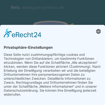
Web:
www.goe-systems.de
KONTAKT
Verein von aus der MITTE e.V.
Schreiben Sie uns:
redaktion@ausdermitte-binz.de
Folgen Sie uns: