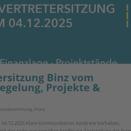
rsitzung Binz vom
regelung, Projekte &
eindevertretung
,
Prora
m 04.12.2025 Klare Kommunikation, konkrete Vorhaben,
 mit der ordnungsgemäßen Eröffnung, Feststellung der for