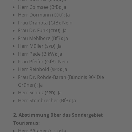
Herr Colmsee (BfB): Ja
Herr Dormann (
): Ja
CDU
Frau Drahota (GfB): Nein
Frau Dr. Funk (
): Ja
CDU
Frau Mehlberg (BfB): Ja
Herr Müller (
): Ja
SPD
Herr Pede (BfkW): Ja
Frau Pfeifer (GfB): Nein
Herr Reinbold (
): Ja
SPD
Frau Dr. Rohde-Baran (Bündnis 90/ Die
Grünen): ja
Herr Schulz (
): Ja
SPD
Herr Steinbrecher (BfB): Ja
2. Abstimmung über das Sondergebiet
Tourismus:
Herr Bötcher (
): Ja
CDU