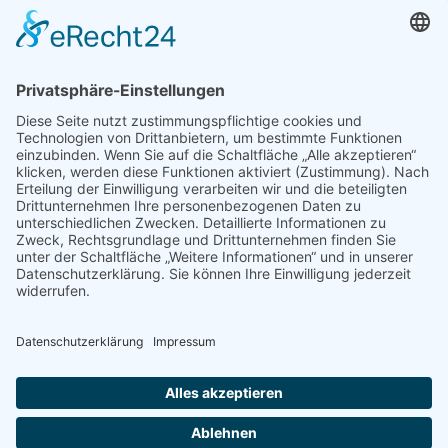
KONTAKT
Verein von aus der MITTE e.V.
Schreiben Sie uns:
redaktion@ausdermitte-binz.de
Folgen Sie uns:
Impres­sum
|
Daten­schutz­er­klä­rung