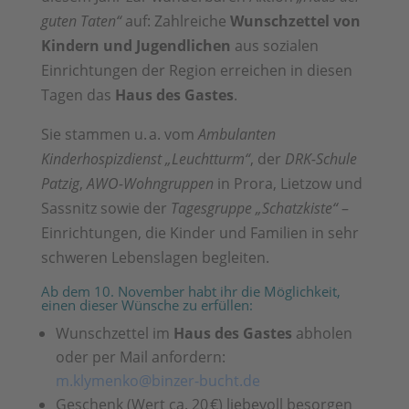
guten Taten“
auf: Zahlreiche
Wunschzettel von
Kindern und Jugendlichen
aus sozialen
Einrichtungen der Region erreichen in diesen
Tagen das
Haus des Gastes
.
Sie stammen u. a. vom
Ambulanten
Kinderhospizdienst „Leuchtturm“
, der
DRK-Schule
Patzig
,
AWO-Wohngruppen
in Prora, Lietzow und
Sassnitz sowie der
Tagesgruppe „Schatzkiste“
–
Einrichtungen, die Kinder und Familien in sehr
schweren Lebenslagen begleiten.
Ab dem 10. November habt ihr die Möglichkeit,
einen dieser Wünsche zu erfüllen:
Wunschzettel im
Haus des Gastes
abholen
oder per Mail anfordern:
m.klymenko@binzer-bucht.de
Geschenk (Wert ca. 20 €) liebevoll besorgen