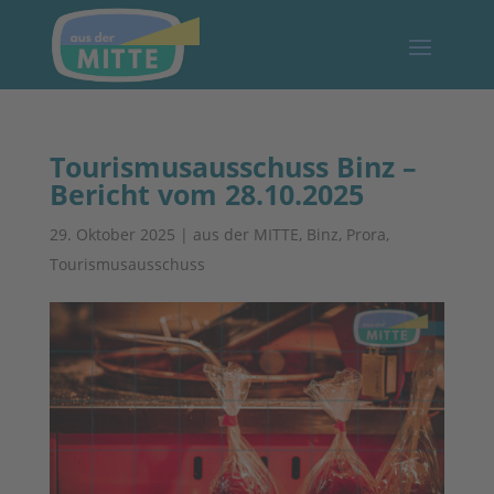
Tourismusausschuss Binz –
Bericht vom 28.10.2025
29. Oktober 2025
|
aus der MITTE
,
Binz
,
Prora
,
Tourismusausschuss