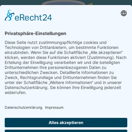
KONTAKT
Verein von aus der MITTE e.V.
Schreiben Sie uns:
redaktion@ausdermitte-binz.de
Folgen Sie uns:
Impres­sum
|
Daten­schutz­er­klä­rung