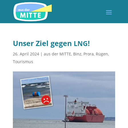
Unser Ziel gegen
!
LNG
26. April 2024
|
aus der MITTE
,
Binz
,
Prora
,
Rügen
,
Tourismus