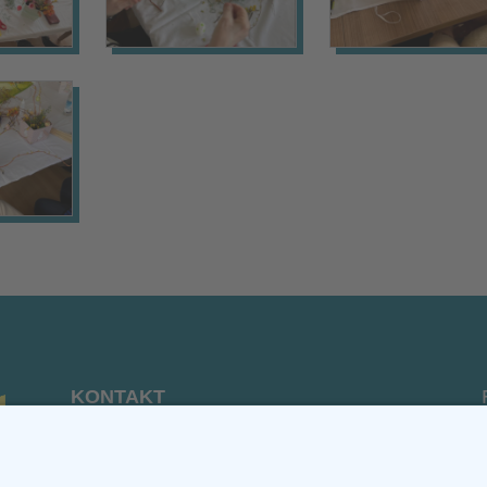
KONTAKT
Verein von aus der MITTE e.V.
Schreiben Sie uns: