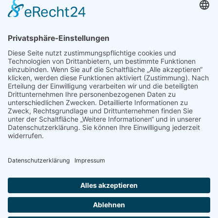
KONTAKT
Verein von aus der MITTE e.V.
Schreiben Sie uns:
redaktion@ausdermitte-binz.de
Folgen Sie uns:
Impres­sum
|
Daten­schutz­er­klä­rung