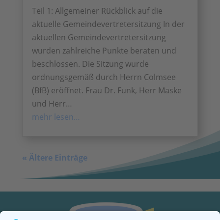
Teil 1: Allgemeiner Rückblick auf die
aktuelle Gemeindevertretersitzung In der
aktuellen Gemeindevertretersitzung
wurden zahlreiche Punkte beraten und
beschlossen. Die Sitzung wurde
ordnungsgemäß durch Herrn Colmsee
(BfB) eröffnet. Frau Dr. Funk, Herr Maske
und Herr…
mehr lesen…
« Ältere Einträge