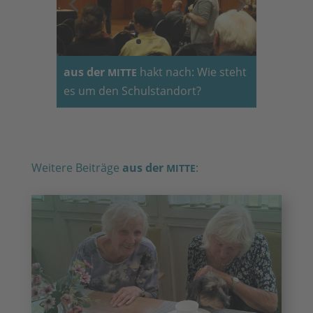
aus der
hakt nach: Wie steht
MITTE
es um den Schulstandort?
Weitere Beiträge
aus der
:
MITTE