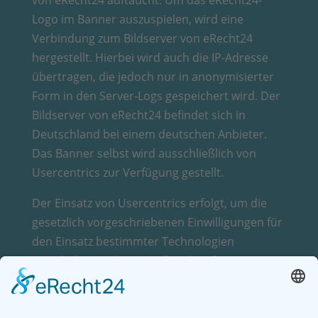
von eRecht24 auftaucht. Um das eRecht24-
Logo im Banner auszuspielen, wird eine
Verbindung zum Bildserver von eRecht24
hergestellt. Hierbei wird auch die IP-Adresse
übertragen, die jedoch nur in anonymisierter
Form in den Server-Logs gespeichert wird. Der
Bildserver von eRecht24 befindet sich in
Deutschland bei einem deutschen Anbieter.
Das Banner selbst wird ausschließlich von
Usercentrics zur Verfügung gestellt.
Der Einsatz von Usercentrics erfolgt, um die
gesetzlich vorgeschriebenen Einwilligungen für
den Einsatz bestimmter Technologien
einzuholen. Rechtsgrundlage hierfür ist Art. 6
Abs. 1 lit. c
.
DSGVO
Auftragsverarbeitung