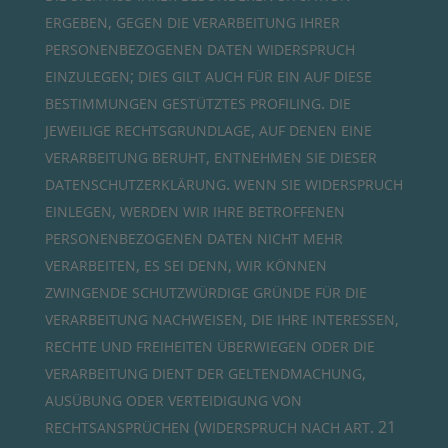
,
ERGEBEN
GEGEN
DIE
VERARBEITUNG
IHRER
PERSONENBEZOGENEN
DATEN
WIDERSPRUCH
;
EINZULEGEN
DIES
GILT
AUCH
FÜR
EIN
AUF
DIESE
.
BESTIMMUNGEN
GESTÜTZTES
PROFILING
DIE
,
JEWEILIGE
RECHTSGRUNDLAGE
AUF
DENEN
EINE
,
VERARBEITUNG
BERUHT
ENTNEHMEN
SIE
DIESER
.
DATENSCHUTZERKLÄRUNG
WENN
SIE
WIDERSPRUCH
,
EINLEGEN
WERDEN
WIR
IHRE
BETROFFENEN
PERSONENBEZOGENEN
DATEN
NICHT
MEHR
,
,
VERARBEITEN
ES
SEI
DENN
WIR
KÖNNEN
ZWINGENDE
SCHUTZWÜRDIGE
GRÜNDE
FÜR
DIE
,
,
VERARBEITUNG
NACHWEISEN
DIE
IHRE
INTERESSEN
RECHTE
UND
FREIHEITEN
ÜBERWIEGEN
ODER
DIE
,
VERARBEITUNG
DIENT
DER
GELTENDMACHUNG
AUSÜBUNG
ODER
VERTEIDIGUNG
VON
(
. 21
RECHTSANSPRÜCHEN
WIDERSPRUCH
NACH
ART