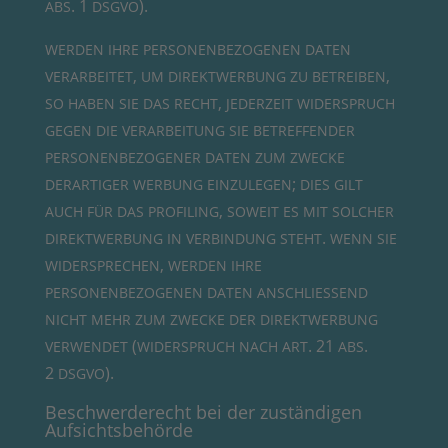
. 1
).
ABS
DSGVO
WERDEN
IHRE
PERSONENBEZOGENEN
DATEN
,
,
VERARBEITET
UM
DIREKTWERBUNG
ZU
BETREIBEN
,
SO
HABEN
SIE
DAS
RECHT
JEDERZEIT
WIDERSPRUCH
GEGEN
DIE
VERARBEITUNG
SIE
BETREFFENDER
PERSONENBEZOGENER
DATEN
ZUM
ZWECKE
;
DERARTIGER
WERBUNG
EINZULEGEN
DIES
GILT
,
AUCH
FÜR
DAS
PROFILING
SOWEIT
ES
MIT
SOLCHER
.
DIREKTWERBUNG
IN
VERBINDUNG
STEHT
WENN
SIE
,
WIDERSPRECHEN
WERDEN
IHRE
PERSONENBEZOGENEN
DATEN
ANSCHLIESSEND
NICHT
MEHR
ZUM
ZWECKE
DER
DIREKTWERBUNG
(
. 21
.
VERWENDET
WIDERSPRUCH
NACH
ART
ABS
2
).
DSGVO
Beschwerde­recht bei der zuständigen
Aufsichtsbehörde