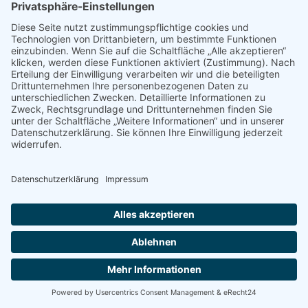
Wir haben einen Vertrag über
Auftragsverarbeitung (
) zur Nutzung des
AVV
oben genannten Dienstes geschlossen. Hierbei
handelt es sich um einen datenschutzrechtlich
vorgeschriebenen Vertrag, der gewährleistet,
dass dieser die personenbezogenen Daten
unserer Websitebesucher nur nach unseren
Weisungen und unter Einhaltung der
DSGVO
verarbeitet.
Server-Log-Dateien
Der Provider der Seiten erhebt und speichert
automatisch Informationen in so genannten
Server-Log-Dateien, die Ihr Browser
automatisch an uns übermittelt. Dies sind:
Browsertyp und Browserversion